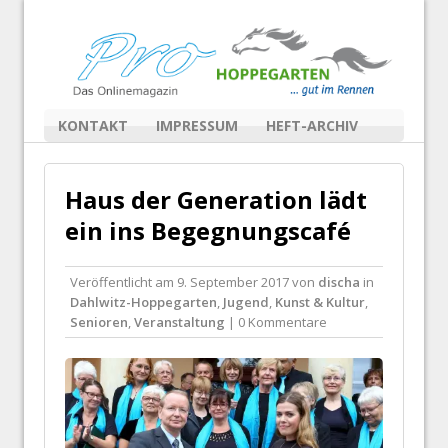
KONTAKT
IMPRESSUM
HEFT-ARCHIV
Haus der Generation lädt
ein ins Begegnungscafé
Veröffentlicht am
9. September 2017
von
discha
in
Dahlwitz-Hoppegarten
,
Jugend
,
Kunst & Kultur
,
Senioren
,
Veranstaltung
| 0 Kommentare