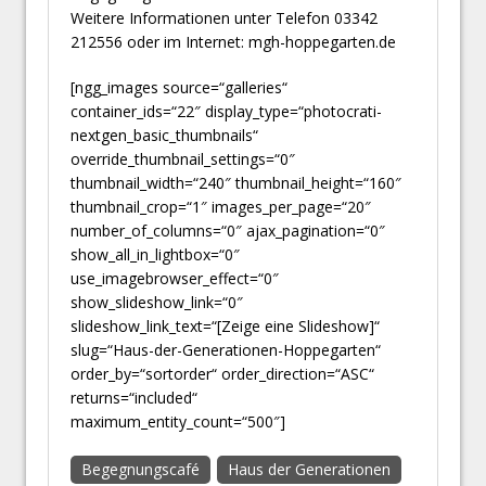
Weitere Informationen unter Telefon 03342
212556 oder im Internet: mgh-hoppegarten.de
[ngg_images source=“galleries“
container_ids=“22″ display_type=“photocrati-
nextgen_basic_thumbnails“
override_thumbnail_settings=“0″
thumbnail_width=“240″ thumbnail_height=“160″
thumbnail_crop=“1″ images_per_page=“20″
number_of_columns=“0″ ajax_pagination=“0″
show_all_in_lightbox=“0″
use_imagebrowser_effect=“0″
show_slideshow_link=“0″
slideshow_link_text=“[Zeige eine Slideshow]“
slug=“Haus-der-Generationen-Hoppegarten“
order_by=“sortorder“ order_direction=“ASC“
returns=“included“
maximum_entity_count=“500″]
Begegnungscafé
Haus der Generationen