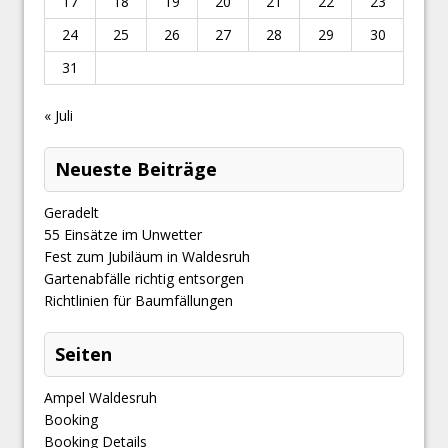
17
18
19
20
21
22
23
24
25
26
27
28
29
30
31
« Juli
Neueste Beiträge
Geradelt
​55 Einsätze im Unwetter
Fest zum Jubiläum in Waldesruh
Gartenabfälle richtig entsorgen
Richtlinien für Baumfällungen
Seiten
Ampel Waldesruh
Booking
Booking Details