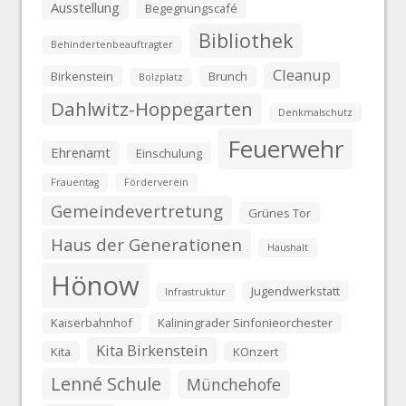
Ausstellung
Begegnungscafé
Bibliothek
Behindertenbeauftragter
Cleanup
Birkenstein
Brunch
Bolzplatz
Dahlwitz-Hoppegarten
Denkmalschutz
Feuerwehr
Ehrenamt
Einschulung
Frauentag
Förderverein
Gemeindevertretung
Grünes Tor
Haus der Generationen
Haushalt
Hönow
Jugendwerkstatt
Infrastruktur
Kaiserbahnhof
Kaliningrader Sinfonieorchester
Kita Birkenstein
Kita
KOnzert
Lenné Schule
Münchehofe