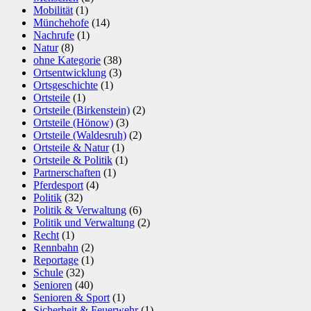
Mobilität
(1)
Münchehofe
(14)
Nachrufe
(1)
Natur
(8)
ohne Kategorie
(38)
Ortsentwicklung
(3)
Ortsgeschichte
(1)
Ortsteile
(1)
Ortsteile (Birkenstein)
(2)
Ortsteile (Hönow)
(3)
Ortsteile (Waldesruh)
(2)
Ortsteile & Natur
(1)
Ortsteile & Politik
(1)
Partnerschaften
(1)
Pferdesport
(4)
Politik
(32)
Politik & Verwaltung
(6)
Politik und Verwaltung
(2)
Recht
(1)
Rennbahn
(2)
Reportage
(1)
Schule
(32)
Senioren
(40)
Senioren & Sport
(1)
Sicherheit & Feuerwehr
(1)