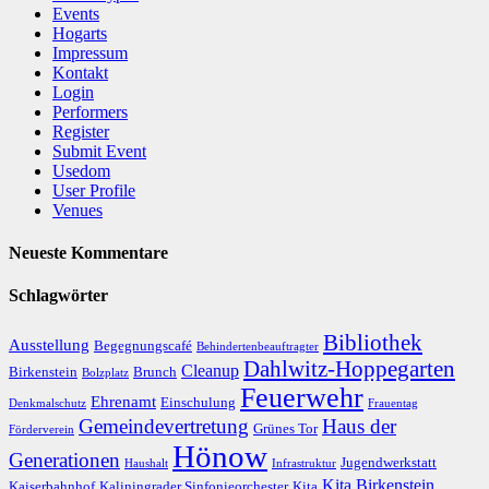
Events
Hogarts
Impressum
Kontakt
Login
Performers
Register
Submit Event
Usedom
User Profile
Venues
Neueste Kommentare
Schlagwörter
Bibliothek
Ausstellung
Begegnungscafé
Behindertenbeauftragter
Dahlwitz-Hoppegarten
Cleanup
Birkenstein
Brunch
Bolzplatz
Feuerwehr
Ehrenamt
Einschulung
Denkmalschutz
Frauentag
Gemeindevertretung
Haus der
Grünes Tor
Förderverein
Hönow
Generationen
Jugendwerkstatt
Haushalt
Infrastruktur
Kita Birkenstein
Kaiserbahnhof
Kaliningrader Sinfonieorchester
Kita