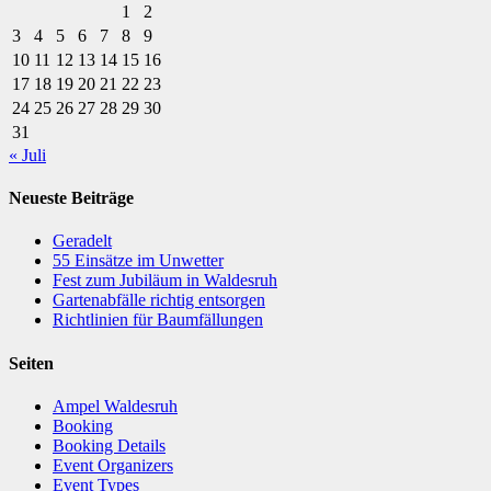
1
2
3
4
5
6
7
8
9
10
11
12
13
14
15
16
17
18
19
20
21
22
23
24
25
26
27
28
29
30
31
« Juli
Neueste Beiträge
Geradelt
​55 Einsätze im Unwetter
Fest zum Jubiläum in Waldesruh
Gartenabfälle richtig entsorgen
Richtlinien für Baumfällungen
Seiten
Ampel Waldesruh
Booking
Booking Details
Event Organizers
Event Types