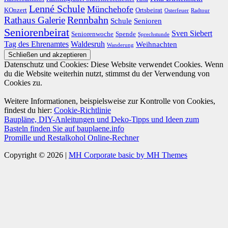
Lenné Schule
Münchehofe
KOnzert
Ortsbeirat
Osterfeuer
Radtour
Rathaus Galerie
Rennbahn
Schule
Senioren
Seniorenbeirat
Sven Siebert
Seniorenwoche
Spende
Sprechstunde
Tag des Ehrenamtes
Waldesruh
Weihnachten
Wanderung
Datenschutz und Cookies: Diese Website verwendet Cookies. Wenn
du die Website weiterhin nutzt, stimmst du der Verwendung von
Cookies zu.
Weitere Informationen, beispielsweise zur Kontrolle von Cookies,
findest du hier:
Cookie-Richtlinie
Baupläne, DIY-Anleitungen und Deko-Tipps und Ideen zum
Basteln finden Sie auf bauplaene.info
Promille und Restalkohol Online-Rechner
Copyright © 2026 |
MH Corporate basic by MH Themes