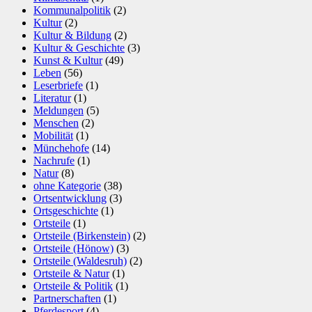
Kommunalpolitik
(2)
Kultur
(2)
Kultur & Bildung
(2)
Kultur & Geschichte
(3)
Kunst & Kultur
(49)
Leben
(56)
Leserbriefe
(1)
Literatur
(1)
Meldungen
(5)
Menschen
(2)
Mobilität
(1)
Münchehofe
(14)
Nachrufe
(1)
Natur
(8)
ohne Kategorie
(38)
Ortsentwicklung
(3)
Ortsgeschichte
(1)
Ortsteile
(1)
Ortsteile (Birkenstein)
(2)
Ortsteile (Hönow)
(3)
Ortsteile (Waldesruh)
(2)
Ortsteile & Natur
(1)
Ortsteile & Politik
(1)
Partnerschaften
(1)
Pferdesport
(4)