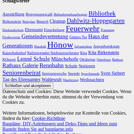
Schlagwörter
Bibliothek
Ausstellung
Begegnungscafé
Behindertenbeauftragter
Dahlwitz-Hoppegarten
Cleanup
Birkenstein
Brunch
Bolzplatz
Feuerwehr
Ehrenamt
Einschulung
Denkmalschutz
Frauentag
Gemeindevertretung
Haus der
Grünes Tor
Förderverein
Hönow
Generationen
Jugendwerkstatt
Haushalt
Infrastruktur
Kita Birkenstein
Kaiserbahnhof
Kaliningrader Sinfonieorchester
Kita
Lenné Schule
Münchehofe
KOnzert
Ortsbeirat
Osterfeuer
Radtour
Rathaus Galerie
Rennbahn
Schule
Senioren
Seniorenbeirat
Sven Siebert
Seniorenwoche
Spende
Sprechstunde
Tag des Ehrenamtes
Waldesruh
Weihnachten
Wanderung
Datenschutz und Cookies: Diese Website verwendet Cookies. Wenn
du die Website weiterhin nutzt, stimmst du der Verwendung von
Cookies zu.
Weitere Informationen, beispielsweise zur Kontrolle von Cookies,
findest du hier:
Cookie-Richtlinie
Baupläne, DIY-Anleitungen und Deko-Tipps und Ideen zum
Basteln finden Sie auf bauplaene.info