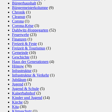
Bürgerhaushalt
(2)
Bürgermeisterkolumne
(9)
Chronik
(1)
Cleanup
(5)
Corona
(1)
Corona-Krise
(3)
Dahlwitz-Hoppegarten
(52)
Feuerwehr
(23)
Finanzen
(1)
Freizeit & Feste
(1)
Freizeit & Tourismus
(1)
Gemeinde
(10)
Geschichte
(11)
Haus der Generationen
(4)
Hönow
(70)
Infrastruktur
(1)
Infrastruktur & Verkehr
(1)
Jubiläum
(4)
Jugend
(17)
Jugend & Schule
(5)
Kaiserbahnhof
(2)
Kinder und Jugend
(14)
Kirche
(2)
Kita
(30)
Klimaschutz
(1)