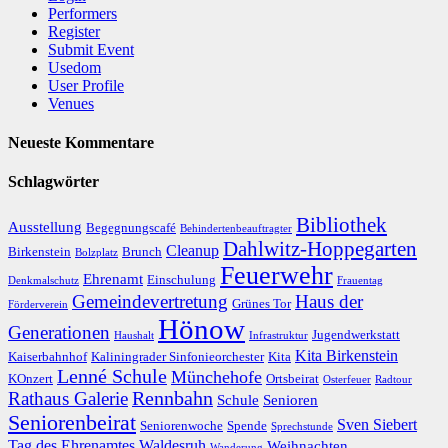
Performers
Register
Submit Event
Usedom
User Profile
Venues
Neueste Kommentare
Schlagwörter
Bibliothek
Ausstellung
Begegnungscafé
Behindertenbeauftragter
Dahlwitz-Hoppegarten
Cleanup
Birkenstein
Brunch
Bolzplatz
Feuerwehr
Ehrenamt
Einschulung
Denkmalschutz
Frauentag
Gemeindevertretung
Haus der
Grünes Tor
Förderverein
Hönow
Generationen
Jugendwerkstatt
Haushalt
Infrastruktur
Kita Birkenstein
Kaiserbahnhof
Kaliningrader Sinfonieorchester
Kita
Lenné Schule
Münchehofe
KOnzert
Ortsbeirat
Osterfeuer
Radtour
Rathaus Galerie
Rennbahn
Schule
Senioren
Seniorenbeirat
Sven Siebert
Seniorenwoche
Spende
Sprechstunde
Tag des Ehrenamtes
Waldesruh
Weihnachten
Wanderung