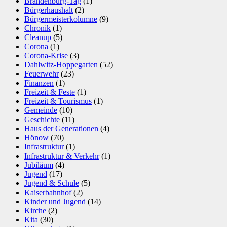
Brandenburg-Tag
(1)
Bürgerhaushalt
(2)
Bürgermeisterkolumne
(9)
Chronik
(1)
Cleanup
(5)
Corona
(1)
Corona-Krise
(3)
Dahlwitz-Hoppegarten
(52)
Feuerwehr
(23)
Finanzen
(1)
Freizeit & Feste
(1)
Freizeit & Tourismus
(1)
Gemeinde
(10)
Geschichte
(11)
Haus der Generationen
(4)
Hönow
(70)
Infrastruktur
(1)
Infrastruktur & Verkehr
(1)
Jubiläum
(4)
Jugend
(17)
Jugend & Schule
(5)
Kaiserbahnhof
(2)
Kinder und Jugend
(14)
Kirche
(2)
Kita
(30)