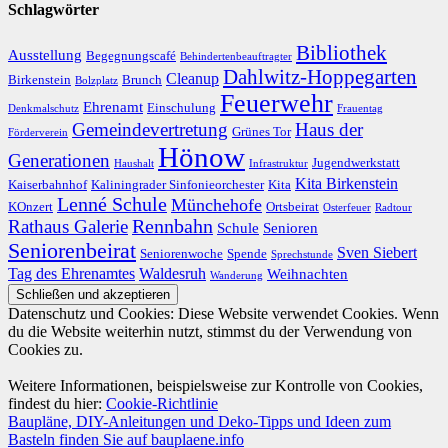
Schlagwörter
Bibliothek
Ausstellung
Begegnungscafé
Behindertenbeauftragter
Dahlwitz-Hoppegarten
Cleanup
Birkenstein
Brunch
Bolzplatz
Feuerwehr
Ehrenamt
Einschulung
Denkmalschutz
Frauentag
Gemeindevertretung
Haus der
Grünes Tor
Förderverein
Hönow
Generationen
Jugendwerkstatt
Haushalt
Infrastruktur
Kita Birkenstein
Kaiserbahnhof
Kaliningrader Sinfonieorchester
Kita
Lenné Schule
Münchehofe
KOnzert
Ortsbeirat
Osterfeuer
Radtour
Rathaus Galerie
Rennbahn
Schule
Senioren
Seniorenbeirat
Sven Siebert
Seniorenwoche
Spende
Sprechstunde
Tag des Ehrenamtes
Waldesruh
Weihnachten
Wanderung
Datenschutz und Cookies: Diese Website verwendet Cookies. Wenn
du die Website weiterhin nutzt, stimmst du der Verwendung von
Cookies zu.
Weitere Informationen, beispielsweise zur Kontrolle von Cookies,
findest du hier:
Cookie-Richtlinie
Baupläne, DIY-Anleitungen und Deko-Tipps und Ideen zum
Basteln finden Sie auf bauplaene.info