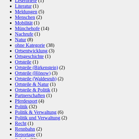
Leserbriefe
(1)
Literatur
(1)
Meldungen
(5)
Menschen
(2)
Mobilität
(1)
Münchehofe
(14)
Nachrufe
(1)
Natur
(8)
ohne Kategorie
(38)
Ortsentwicklung
(3)
Ortsgeschichte
(1)
Ortsteile
(1)
Ortsteile (Birkenstein)
(2)
Ortsteile (Hönow)
(3)
Ortsteile (Waldesruh)
(2)
Ortsteile & Natur
(1)
Ortsteile & Politik
(1)
Partnerschaften
(1)
Pferdesport
(4)
Politik
(32)
Politik & Verwaltung
(6)
Politik und Verwaltung
(2)
Recht
(1)
Rennbahn
(2)
Reportage
(1)