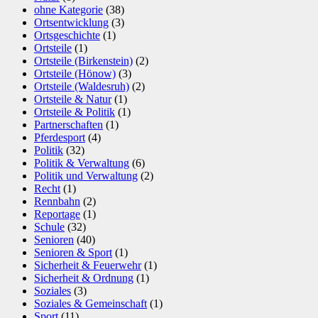
ohne Kategorie
(38)
Ortsentwicklung
(3)
Ortsgeschichte
(1)
Ortsteile
(1)
Ortsteile (Birkenstein)
(2)
Ortsteile (Hönow)
(3)
Ortsteile (Waldesruh)
(2)
Ortsteile & Natur
(1)
Ortsteile & Politik
(1)
Partnerschaften
(1)
Pferdesport
(4)
Politik
(32)
Politik & Verwaltung
(6)
Politik und Verwaltung
(2)
Recht
(1)
Rennbahn
(2)
Reportage
(1)
Schule
(32)
Senioren
(40)
Senioren & Sport
(1)
Sicherheit & Feuerwehr
(1)
Sicherheit & Ordnung
(1)
Soziales
(3)
Soziales & Gemeinschaft
(1)
Sport
(11)