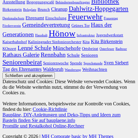
Bibliothek
Ausstellung
Begegnungscafé
Behindertenbeauftragter
Dahlwitz-Hoppegarten
Cleanup
Birkenstein
Brunch
Bolzplatz
Feuerwehr
Ehrenamt
Einschulung
Denkmalschutz
Frauentag
Gemeindevertretung
Haus der
Grünes Tor
Förderverein
Hönow
Generationen
Jugendwerkstatt
Haushalt
Infrastruktur
Kita Birkenstein
Kaiserbahnhof
Kaliningrader Sinfonieorchester
Kita
Lenné Schule
Münchehofe
KOnzert
Ortsbeirat
Osterfeuer
Radtour
Rathaus Galerie
Rennbahn
Schule
Senioren
Seniorenbeirat
Sven Siebert
Seniorenwoche
Spende
Sprechstunde
Tag des Ehrenamtes
Waldesruh
Weihnachten
Wanderung
Datenschutz und Cookies: Diese Website verwendet Cookies. Wenn
du die Website weiterhin nutzt, stimmst du der Verwendung von
Cookies zu.
Weitere Informationen, beispielsweise zur Kontrolle von Cookies,
findest du hier:
Cookie-Richtlinie
Baupläne, DIY-Anleitungen und Deko-Tipps und Ideen zum
Basteln finden Sie auf bauplaene.info
Promille und Restalkohol Online-Rechner
Copyright © 2026 |
MH Corporate basic by MH Themes