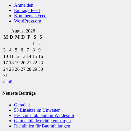
Anmelden
Eintrags-Feed
Kommentar-Feed
WordPress.org
August 2026
M
D
M
D
F
S
S
1
2
3
4
5
6
7
8
9
10
11
12
13
14
15
16
17
18
19
20
21
22
23
24
25
26
27
28
29
30
31
« Juli
Neueste Beiträge
Geradelt
​55 Einsätze im Unwetter
Fest zum Jubiläum in Waldesruh
Gartenabfälle richtig entsorgen
Richtlinien für Baumfällungen