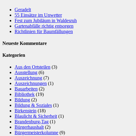
Geradelt
​55 Einsätze im Unwetter
Fest zum Jubiläum in Waldesruh
Gartenabfälle richtig entsorgen
Richtlinien für Baumfällungen
Neueste Kommentare
Kategorien
Aus den Ortsteilen
(3)
Ausstellung
(6)
Auszeichnung
(7)
Auszeichnungen
(1)
Bauarbeiten
(2)
Bibliothek
(19)
Bildung
(2)
Bildung & Soziales
(1)
Birkenstein
(18)
Blaulicht & Sicherheit
(1)
Brandenburg-Tag
(1)
Bürgerhaushalt
(2)
Bürgermeisterkolumne
(9)