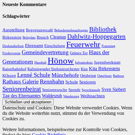
Neueste Kommentare
Schlagwörter
Bibliothek
Ausstellung
Begegnungscafé
Behindertenbeauftragter
Dahlwitz-Hoppegarten
Cleanup
Birkenstein
Brunch
Bolzplatz
Feuerwehr
Ehrenamt
Einschulung
Denkmalschutz
Frauentag
Gemeindevertretung
Haus der
Grünes Tor
Förderverein
Hönow
Generationen
Jugendwerkstatt
Haushalt
Infrastruktur
Kita Birkenstein
Kaiserbahnhof
Kaliningrader Sinfonieorchester
Kita
Lenné Schule
Münchehofe
KOnzert
Ortsbeirat
Osterfeuer
Radtour
Rathaus Galerie
Rennbahn
Schule
Senioren
Seniorenbeirat
Sven Siebert
Seniorenwoche
Spende
Sprechstunde
Tag des Ehrenamtes
Waldesruh
Weihnachten
Wanderung
Datenschutz und Cookies: Diese Website verwendet Cookies. Wenn
du die Website weiterhin nutzt, stimmst du der Verwendung von
Cookies zu.
Weitere Informationen, beispielsweise zur Kontrolle von Cookies,
findest du hier:
Cookie-Richtlinie