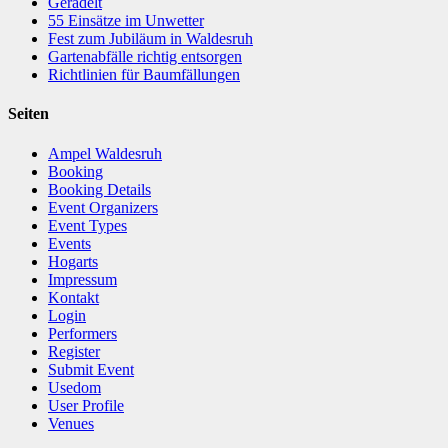
Geradelt
​55 Einsätze im Unwetter
Fest zum Jubiläum in Waldesruh
Gartenabfälle richtig entsorgen
Richtlinien für Baumfällungen
Seiten
Ampel Waldesruh
Booking
Booking Details
Event Organizers
Event Types
Events
Hogarts
Impressum
Kontakt
Login
Performers
Register
Submit Event
Usedom
User Profile
Venues