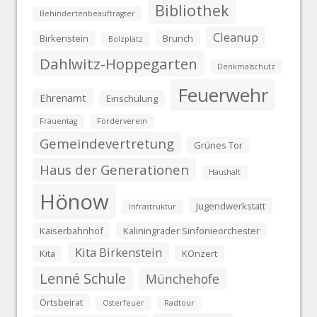
Bibliothek
Behindertenbeauftragter
Cleanup
Birkenstein
Brunch
Bolzplatz
Dahlwitz-Hoppegarten
Denkmalschutz
Feuerwehr
Ehrenamt
Einschulung
Frauentag
Förderverein
Gemeindevertretung
Grünes Tor
Haus der Generationen
Haushalt
Hönow
Jugendwerkstatt
Infrastruktur
Kaiserbahnhof
Kaliningrader Sinfonieorchester
Kita Birkenstein
Kita
KOnzert
Lenné Schule
Münchehofe
Ortsbeirat
Osterfeuer
Radtour