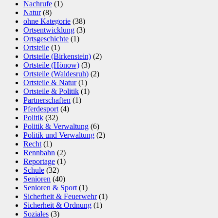
Nachrufe
(1)
Natur
(8)
ohne Kategorie
(38)
Ortsentwicklung
(3)
Ortsgeschichte
(1)
Ortsteile
(1)
Ortsteile (Birkenstein)
(2)
Ortsteile (Hönow)
(3)
Ortsteile (Waldesruh)
(2)
Ortsteile & Natur
(1)
Ortsteile & Politik
(1)
Partnerschaften
(1)
Pferdesport
(4)
Politik
(32)
Politik & Verwaltung
(6)
Politik und Verwaltung
(2)
Recht
(1)
Rennbahn
(2)
Reportage
(1)
Schule
(32)
Senioren
(40)
Senioren & Sport
(1)
Sicherheit & Feuerwehr
(1)
Sicherheit & Ordnung
(1)
Soziales
(3)