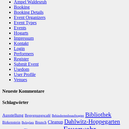
Ampel Waldesruh
Booking
Booking Details
Event Organizers
Event Types
Events
Hogarts
Impressum
Kontakt
Login
Performers
Register
Submit Event
Usedom
User Profile
Venues
Neueste Kommentare
Schlagwörter
Bibliothek
Ausstellung
Begegnungscafé
Behindertenbeauftragter
Dahlwitz-Hoppegarten
Cleanup
Birkenstein
Brunch
Bolzplatz