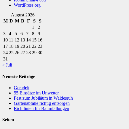
WordPress.org
August 2026
M
D
M
D
F
S
S
1
2
3
4
5
6
7
8
9
10
11
12
13
14
15
16
17
18
19
20
21
22
23
24
25
26
27
28
29
30
31
« Juli
Neueste Beiträge
Geradelt
​55 Einsätze im Unwetter
Fest zum Jubiläum in Waldesruh
Gartenabfälle richtig entsorgen
Richtlinien für Baumfällungen
Seiten