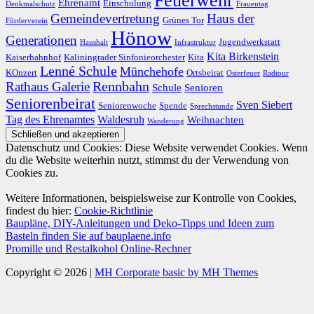
Feuerwehr
Ehrenamt
Einschulung
Denkmalschutz
Frauentag
Gemeindevertretung
Haus der
Grünes Tor
Förderverein
Hönow
Generationen
Jugendwerkstatt
Haushalt
Infrastruktur
Kita Birkenstein
Kaiserbahnhof
Kaliningrader Sinfonieorchester
Kita
Lenné Schule
Münchehofe
KOnzert
Ortsbeirat
Osterfeuer
Radtour
Rathaus Galerie
Rennbahn
Schule
Senioren
Seniorenbeirat
Sven Siebert
Seniorenwoche
Spende
Sprechstunde
Tag des Ehrenamtes
Waldesruh
Weihnachten
Wanderung
Datenschutz und Cookies: Diese Website verwendet Cookies. Wenn
du die Website weiterhin nutzt, stimmst du der Verwendung von
Cookies zu.
Weitere Informationen, beispielsweise zur Kontrolle von Cookies,
findest du hier:
Cookie-Richtlinie
Baupläne, DIY-Anleitungen und Deko-Tipps und Ideen zum
Basteln finden Sie auf bauplaene.info
Promille und Restalkohol Online-Rechner
Copyright © 2026 |
MH Corporate basic by MH Themes