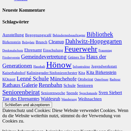
Neueste Kommentare
Schlagwörter
Bibliothek
Ausstellung
Begegnungscafé
Behindertenbeauftragter
Dahlwitz-Hoppegarten
Cleanup
Birkenstein
Brunch
Bolzplatz
Feuerwehr
Ehrenamt
Einschulung
Denkmalschutz
Frauentag
Gemeindevertretung
Haus der
Grünes Tor
Förderverein
Hönow
Generationen
Jugendwerkstatt
Haushalt
Infrastruktur
Kita Birkenstein
Kaiserbahnhof
Kaliningrader Sinfonieorchester
Kita
Lenné Schule
Münchehofe
KOnzert
Ortsbeirat
Osterfeuer
Radtour
Rathaus Galerie
Rennbahn
Schule
Senioren
Seniorenbeirat
Sven Siebert
Seniorenwoche
Spende
Sprechstunde
Tag des Ehrenamtes
Waldesruh
Weihnachten
Wanderung
Datenschutz und Cookies: Diese Website verwendet Cookies. Wenn
du die Website weiterhin nutzt, stimmst du der Verwendung von
Cookies zu.