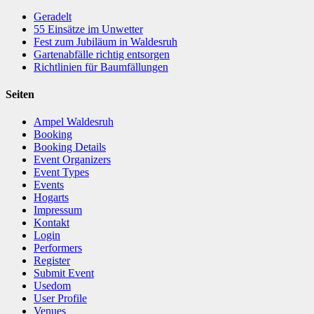
Geradelt
​55 Einsätze im Unwetter
Fest zum Jubiläum in Waldesruh
Gartenabfälle richtig entsorgen
Richtlinien für Baumfällungen
Seiten
Ampel Waldesruh
Booking
Booking Details
Event Organizers
Event Types
Events
Hogarts
Impressum
Kontakt
Login
Performers
Register
Submit Event
Usedom
User Profile
Venues