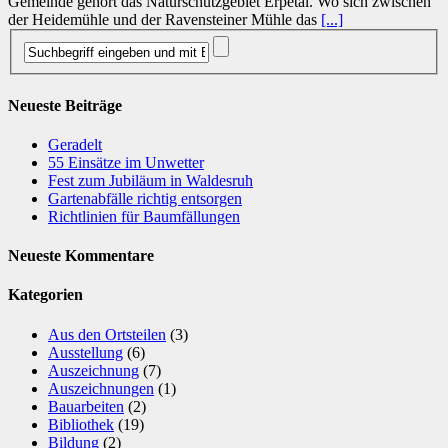
Gemeinde gehört das Naturschutzgebiet Erpetal. Wo sich zwischen
der Heidemühle und der Ravensteiner Mühle das
[...]
Neueste Beiträge
Geradelt
​55 Einsätze im Unwetter
Fest zum Jubiläum in Waldesruh
Gartenabfälle richtig entsorgen
Richtlinien für Baumfällungen
Neueste Kommentare
Kategorien
Aus den Ortsteilen
(3)
Ausstellung
(6)
Auszeichnung
(7)
Auszeichnungen
(1)
Bauarbeiten
(2)
Bibliothek
(19)
Bildung
(2)