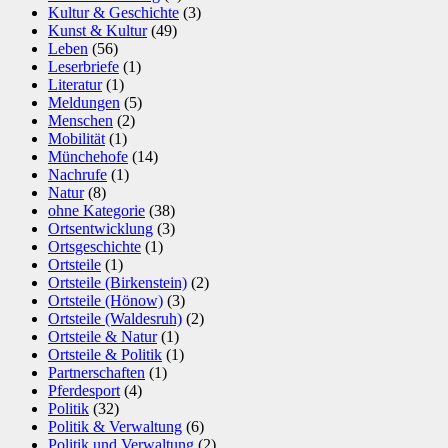
Kultur & Geschichte
(3)
Kunst & Kultur
(49)
Leben
(56)
Leserbriefe
(1)
Literatur
(1)
Meldungen
(5)
Menschen
(2)
Mobilität
(1)
Münchehofe
(14)
Nachrufe
(1)
Natur
(8)
ohne Kategorie
(38)
Ortsentwicklung
(3)
Ortsgeschichte
(1)
Ortsteile
(1)
Ortsteile (Birkenstein)
(2)
Ortsteile (Hönow)
(3)
Ortsteile (Waldesruh)
(2)
Ortsteile & Natur
(1)
Ortsteile & Politik
(1)
Partnerschaften
(1)
Pferdesport
(4)
Politik
(32)
Politik & Verwaltung
(6)
Politik und Verwaltung
(2)