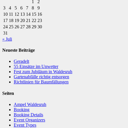
1
2
3
4
5
6
7
8
9
10
11
12
13
14
15
16
17
18
19
20
21
22
23
24
25
26
27
28
29
30
31
« Juli
Neueste Beiträge
Geradelt
​55 Einsätze im Unwetter
Fest zum Jubiläum in Waldesruh
Gartenabfälle richtig entsorgen
Richtlinien für Baumfällungen
Seiten
Ampel Waldesruh
Booking
Booking Details
Event Organizers
Event Types