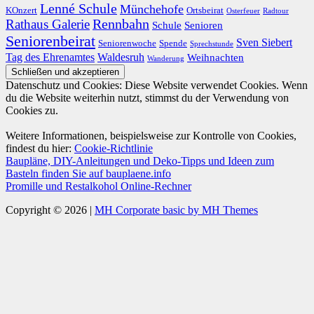
Lenné Schule
Münchehofe
KOnzert
Ortsbeirat
Osterfeuer
Radtour
Rathaus Galerie
Rennbahn
Schule
Senioren
Seniorenbeirat
Sven Siebert
Seniorenwoche
Spende
Sprechstunde
Tag des Ehrenamtes
Waldesruh
Weihnachten
Wanderung
Datenschutz und Cookies: Diese Website verwendet Cookies. Wenn
du die Website weiterhin nutzt, stimmst du der Verwendung von
Cookies zu.
Weitere Informationen, beispielsweise zur Kontrolle von Cookies,
findest du hier:
Cookie-Richtlinie
Baupläne, DIY-Anleitungen und Deko-Tipps und Ideen zum
Basteln finden Sie auf bauplaene.info
Promille und Restalkohol Online-Rechner
Copyright © 2026 |
MH Corporate basic by MH Themes