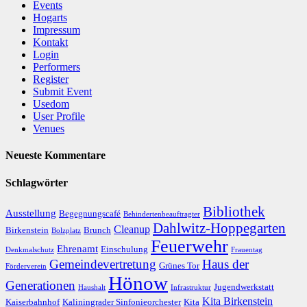
Events
Hogarts
Impressum
Kontakt
Login
Performers
Register
Submit Event
Usedom
User Profile
Venues
Neueste Kommentare
Schlagwörter
Bibliothek
Ausstellung
Begegnungscafé
Behindertenbeauftragter
Dahlwitz-Hoppegarten
Cleanup
Birkenstein
Brunch
Bolzplatz
Feuerwehr
Ehrenamt
Einschulung
Denkmalschutz
Frauentag
Gemeindevertretung
Haus der
Grünes Tor
Förderverein
Hönow
Generationen
Jugendwerkstatt
Haushalt
Infrastruktur
Kita Birkenstein
Kaiserbahnhof
Kaliningrader Sinfonieorchester
Kita