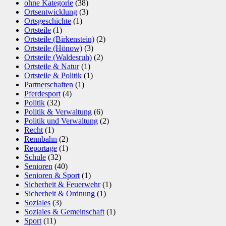
ohne Kategorie
(38)
Ortsentwicklung
(3)
Ortsgeschichte
(1)
Ortsteile
(1)
Ortsteile (Birkenstein)
(2)
Ortsteile (Hönow)
(3)
Ortsteile (Waldesruh)
(2)
Ortsteile & Natur
(1)
Ortsteile & Politik
(1)
Partnerschaften
(1)
Pferdesport
(4)
Politik
(32)
Politik & Verwaltung
(6)
Politik und Verwaltung
(2)
Recht
(1)
Rennbahn
(2)
Reportage
(1)
Schule
(32)
Senioren
(40)
Senioren & Sport
(1)
Sicherheit & Feuerwehr
(1)
Sicherheit & Ordnung
(1)
Soziales
(3)
Soziales & Gemeinschaft
(1)
Sport
(11)