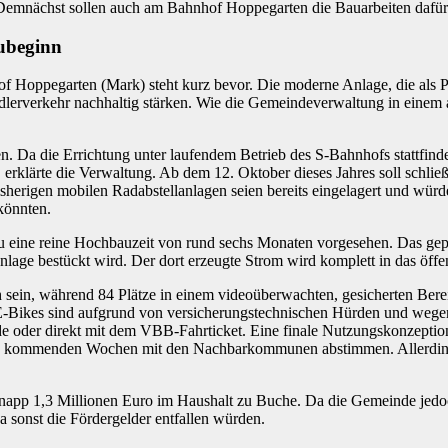
 Demnächst sollen auch am Bahnhof Hoppegarten die Bauarbeiten dafü
ubeginn
 Hoppegarten (Mark) steht kurz bevor. Die moderne Anlage, die als 
endlerverkehr nachhaltig stärken. Wie die Gemeindeverwaltung in einem a
. Da die Errichtung unter laufendem Betrieb des S-Bahnhofs stattfind
, erklärte die Verwaltung. Ab dem 12. Oktober dieses Jahres soll schlie
sherigen mobilen Radabstellanlagen seien bereits eingelagert und wür
könnten.
bau eine reine Hochbauzeit von rund sechs Monaten vorgesehen. Das ge
lage bestückt wird. Der dort erzeugte Strom wird komplett in das öffen
h sein, während 84 Plätze in einem videoüberwachten, gesicherten Ber
 E-Bikes sind aufgrund von versicherungstechnischen Hürden und wegen
 oder direkt mit dem VBB-Fahrticket. Eine finale Nutzungskonzeption o
en kommenden Wochen mit den Nachbarkommunen abstimmen. Allerdings 
knapp 1,3 Millionen Euro im Haushalt zu Buche. Da die Gemeinde jedoc
a sonst die Fördergelder entfallen würden.