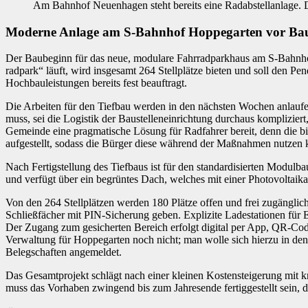
Am Bahnhof Neuenhagen steht bereits eine Radabstellanlage.
Moderne Anlage am S-Bahnhof Hoppegarten vor Ba
Der Baubeginn für das neue, modulare Fahrradparkhaus am S-Bahnhof
radpark“ läuft, wird insgesamt 264 Stellplätze bieten und soll den P
Hochbauleistungen bereits fest beauftragt.
Die Arbeiten für den Tiefbau werden in den nächsten Wochen anlaufen
muss, sei die Logistik der Baustelleneinrichtung durchaus kompliziert
Gemeinde eine pragmatische Lösung für Radfahrer bereit, denn die bi
aufgestellt, sodass die Bürger diese während der Maßnahmen nutzen 
Nach Fertigstellung des Tiefbaus ist für den standardisierten Modul
und verfügt über ein begrüntes Dach, welches mit einer Photovoltaikan
Von den 264 Stellplätzen werden 180 Plätze offen und frei zugänglic
Schließfächer mit PIN-Sicherung geben. Explizite Ladestationen für
Der Zugang zum gesicherten Bereich erfolgt digital per App, QR-Code
Verwaltung für Hoppegarten noch nicht; man wolle sich hierzu in d
Belegschaften angemeldet.
Das Gesamtprojekt schlägt nach einer kleinen Kostensteigerung mit 
muss das Vorhaben zwingend bis zum Jahresende fertiggestellt sein, d