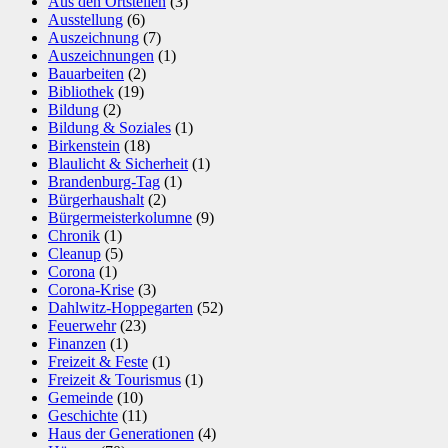
Aus den Ortsteilen
(3)
Ausstellung
(6)
Auszeichnung
(7)
Auszeichnungen
(1)
Bauarbeiten
(2)
Bibliothek
(19)
Bildung
(2)
Bildung & Soziales
(1)
Birkenstein
(18)
Blaulicht & Sicherheit
(1)
Brandenburg-Tag
(1)
Bürgerhaushalt
(2)
Bürgermeisterkolumne
(9)
Chronik
(1)
Cleanup
(5)
Corona
(1)
Corona-Krise
(3)
Dahlwitz-Hoppegarten
(52)
Feuerwehr
(23)
Finanzen
(1)
Freizeit & Feste
(1)
Freizeit & Tourismus
(1)
Gemeinde
(10)
Geschichte
(11)
Haus der Generationen
(4)