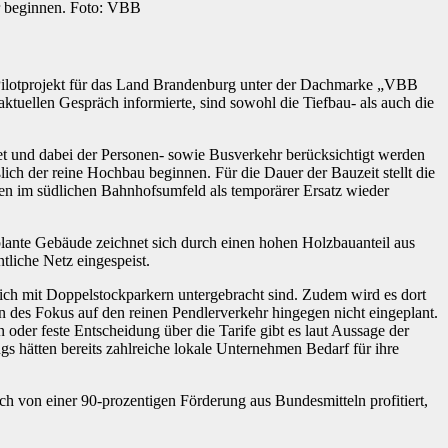
r beginnen. Foto: VBB
Pilotprojekt für das Land Brandenburg unter der Dachmarke „VBB
ktuellen Gespräch informierte, sind sowohl die Tiefbau- als auch die
et und dabei der Personen- sowie Busverkehr berücksichtigt werden
ßlich der reine Hochbau beginnen. Für die Dauer der Bauzeit stellt die
den im südlichen Bahnhofsumfeld als temporärer Ersatz wieder
plante Gebäude zeichnet sich durch einen hohen Holzbauanteil aus
tliche Netz eingespeist.
eich mit Doppelstockparkern untergebracht sind. Zudem wird es dort
 des Fokus auf den reinen Pendlerverkehr hingegen nicht eingeplant.
der feste Entscheidung über die Tarife gibt es laut Aussage der
hätten bereits zahlreiche lokale Unternehmen Bedarf für ihre
h von einer 90-prozentigen Förderung aus Bundesmitteln profitiert,