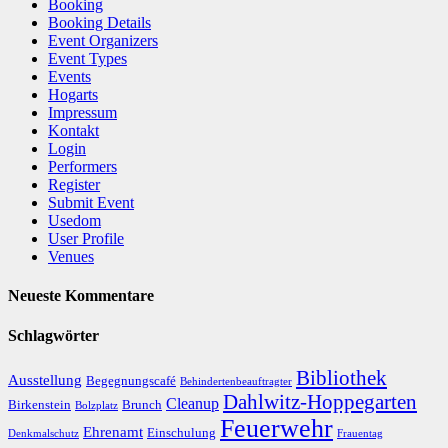
Booking
Booking Details
Event Organizers
Event Types
Events
Hogarts
Impressum
Kontakt
Login
Performers
Register
Submit Event
Usedom
User Profile
Venues
Neueste Kommentare
Schlagwörter
Bibliothek
Ausstellung
Begegnungscafé
Behindertenbeauftragter
Dahlwitz-Hoppegarten
Cleanup
Birkenstein
Brunch
Bolzplatz
Feuerwehr
Ehrenamt
Einschulung
Denkmalschutz
Frauentag