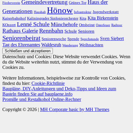
Gemeindevertretung
Haus der
Grünes Tor
Förderverein
Hönow
Generationen
Jugendwerkstatt
Haushalt
Infrastruktur
Kita Birkenstein
Kaiserbahnhof
Kaliningrader Sinfonieorchester
Kita
Lenné Schule
Münchehofe
KOnzert
Ortsbeirat
Osterfeuer
Radtour
Rathaus Galerie
Rennbahn
Schule
Senioren
Seniorenbeirat
Sven Siebert
Seniorenwoche
Spende
Sprechstunde
Tag des Ehrenamtes
Waldesruh
Weihnachten
Wanderung
Datenschutz und Cookies: Diese Website verwendet Cookies. Wenn
du die Website weiterhin nutzt, stimmst du der Verwendung von
Cookies zu.
Weitere Informationen, beispielsweise zur Kontrolle von Cookies,
findest du hier:
Cookie-Richtlinie
Baupläne, DIY-Anleitungen und Deko-Tipps und Ideen zum
Basteln finden Sie auf bauplaene.info
Promille und Restalkohol Online-Rechner
Copyright © 2026 |
MH Corporate basic by MH Themes