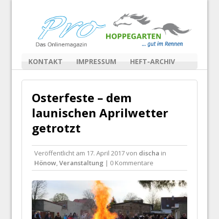
KONTAKT
IMPRESSUM
HEFT-ARCHIV
Osterfeste – dem
launischen Aprilwetter
getrotzt
Veröffentlicht am
17. April 2017
von
discha
in
Hönow
,
Veranstaltung
| 0 Kommentare