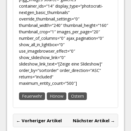
container_ids=“14″ display_type=“photocrati-
nextgen_basic_thumbnails“
override_thumbnail_settings=“0″
thumbnail_width=“240″ thumbnail_height=“160″
thumbnail_crop=“1″ images_per_page=“20″
number_of_columns=“0″ ajax_pagination=“0″
show_all_in_lightbox=“0″
use_imagebrowser_effect=“0″
show_slideshow_link=“0″
slideshow_link_text=“[Zeige eine Slideshow]“
order_by=“sortorder“ order_direction=“ASC“
returns=“included“
maximum_entity_count=“500″]
Feuerwehr
Hönow
Ostern
← Vorheriger Artikel
Nächster Artikel →