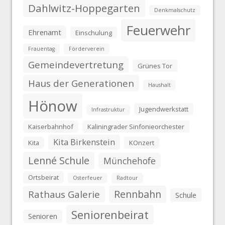
Dahlwitz-Hoppegarten
Denkmalschutz
Feuerwehr
Ehrenamt
Einschulung
Frauentag
Förderverein
Gemeindevertretung
Grünes Tor
Haus der Generationen
Haushalt
Hönow
Jugendwerkstatt
Infrastruktur
Kaiserbahnhof
Kaliningrader Sinfonieorchester
Kita Birkenstein
Kita
KOnzert
Lenné Schule
Münchehofe
Ortsbeirat
Osterfeuer
Radtour
Rennbahn
Rathaus Galerie
Schule
Seniorenbeirat
Senioren