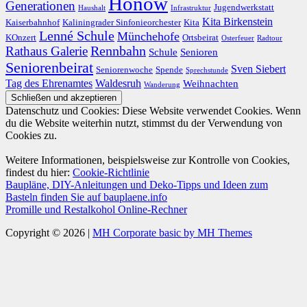
Hönow
Generationen
Jugendwerkstatt
Haushalt
Infrastruktur
Kita Birkenstein
Kaiserbahnhof
Kaliningrader Sinfonieorchester
Kita
Lenné Schule
Münchehofe
KOnzert
Ortsbeirat
Osterfeuer
Radtour
Rathaus Galerie
Rennbahn
Schule
Senioren
Seniorenbeirat
Sven Siebert
Seniorenwoche
Spende
Sprechstunde
Tag des Ehrenamtes
Waldesruh
Weihnachten
Wanderung
Datenschutz und Cookies: Diese Website verwendet Cookies. Wenn
du die Website weiterhin nutzt, stimmst du der Verwendung von
Cookies zu.
Weitere Informationen, beispielsweise zur Kontrolle von Cookies,
findest du hier:
Cookie-Richtlinie
Baupläne, DIY-Anleitungen und Deko-Tipps und Ideen zum
Basteln finden Sie auf bauplaene.info
Promille und Restalkohol Online-Rechner
Copyright © 2026 |
MH Corporate basic by MH Themes