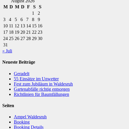
August 2026
M
D
M
D
F
S
S
1
2
3
4
5
6
7
8
9
10
11
12
13
14
15
16
17
18
19
20
21
22
23
24
25
26
27
28
29
30
31
« Juli
Neueste Beiträge
Geradelt
​55 Einsätze im Unwetter
Fest zum Jubiläum in Waldesruh
Gartenabfälle richtig entsorgen
Richtlinien für Baumfällungen
Seiten
Ampel Waldesruh
Booking
Booking Details