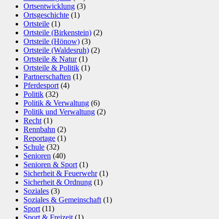
Ortsentwicklung
(3)
Ortsgeschichte
(1)
Ortsteile
(1)
Ortsteile (Birkenstein)
(2)
Ortsteile (Hönow)
(3)
Ortsteile (Waldesruh)
(2)
Ortsteile & Natur
(1)
Ortsteile & Politik
(1)
Partnerschaften
(1)
Pferdesport
(4)
Politik
(32)
Politik & Verwaltung
(6)
Politik und Verwaltung
(2)
Recht
(1)
Rennbahn
(2)
Reportage
(1)
Schule
(32)
Senioren
(40)
Senioren & Sport
(1)
Sicherheit & Feuerwehr
(1)
Sicherheit & Ordnung
(1)
Soziales
(3)
Soziales & Gemeinschaft
(1)
Sport
(11)
Sport & Freizeit
(1)