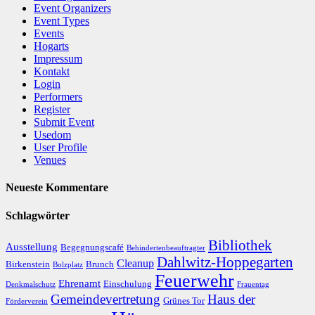
Event Organizers
Event Types
Events
Hogarts
Impressum
Kontakt
Login
Performers
Register
Submit Event
Usedom
User Profile
Venues
Neueste Kommentare
Schlagwörter
Bibliothek
Ausstellung
Begegnungscafé
Behindertenbeauftragter
Dahlwitz-Hoppegarten
Cleanup
Birkenstein
Brunch
Bolzplatz
Feuerwehr
Ehrenamt
Einschulung
Denkmalschutz
Frauentag
Gemeindevertretung
Haus der
Grünes Tor
Förderverein