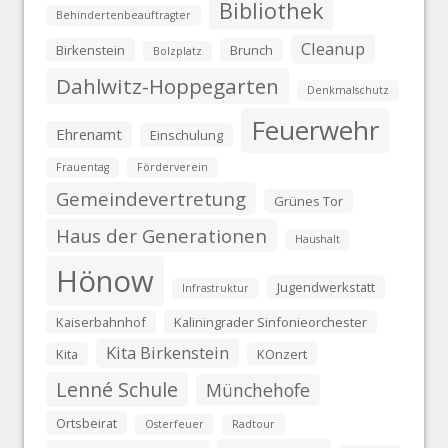
Bibliothek
Behindertenbeauftragter
Cleanup
Birkenstein
Brunch
Bolzplatz
Dahlwitz-Hoppegarten
Denkmalschutz
Feuerwehr
Ehrenamt
Einschulung
Frauentag
Förderverein
Gemeindevertretung
Grünes Tor
Haus der Generationen
Haushalt
Hönow
Jugendwerkstatt
Infrastruktur
Kaiserbahnhof
Kaliningrader Sinfonieorchester
Kita Birkenstein
Kita
KOnzert
Lenné Schule
Münchehofe
Ortsbeirat
Osterfeuer
Radtour