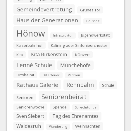
Frauentag
Förderverein
Gemeindevertretung
Grünes Tor
Haus der Generationen
Haushalt
Hönow
Jugendwerkstatt
Infrastruktur
Kaiserbahnhof
Kaliningrader Sinfonieorchester
Kita Birkenstein
Kita
KOnzert
Lenné Schule
Münchehofe
Ortsbeirat
Osterfeuer
Radtour
Rennbahn
Rathaus Galerie
Schule
Seniorenbeirat
Senioren
Seniorenwoche
Spende
Sprechstunde
Sven Siebert
Tag des Ehrenamtes
Waldesruh
Weihnachten
Wanderung