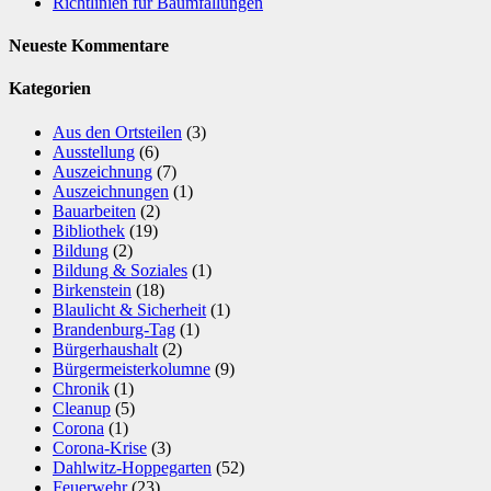
Richtlinien für Baumfällungen
Neueste Kommentare
Kategorien
Aus den Ortsteilen
(3)
Ausstellung
(6)
Auszeichnung
(7)
Auszeichnungen
(1)
Bauarbeiten
(2)
Bibliothek
(19)
Bildung
(2)
Bildung & Soziales
(1)
Birkenstein
(18)
Blaulicht & Sicherheit
(1)
Brandenburg-Tag
(1)
Bürgerhaushalt
(2)
Bürgermeisterkolumne
(9)
Chronik
(1)
Cleanup
(5)
Corona
(1)
Corona-Krise
(3)
Dahlwitz-Hoppegarten
(52)
Feuerwehr
(23)