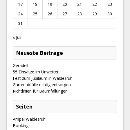
17
18
19
20
21
22
23
24
25
26
27
28
29
30
31
« Juli
Neueste Beiträge
Geradelt
​55 Einsätze im Unwetter
Fest zum Jubiläum in Waldesruh
Gartenabfälle richtig entsorgen
Richtlinien für Baumfällungen
Seiten
Ampel Waldesruh
Booking