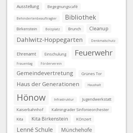
Ausstellung
Begegnungscafé
Bibliothek
Behindertenbeauftragter
Cleanup
Birkenstein
Brunch
Bolzplatz
Dahlwitz-Hoppegarten
Denkmalschutz
Feuerwehr
Ehrenamt
Einschulung
Frauentag
Förderverein
Gemeindevertretung
Grünes Tor
Haus der Generationen
Haushalt
Hönow
Jugendwerkstatt
Infrastruktur
Kaiserbahnhof
Kaliningrader Sinfonieorchester
Kita Birkenstein
Kita
KOnzert
Lenné Schule
Münchehofe