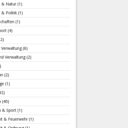
e & Natur
(1)
 & Politik
(1)
schaften
(1)
port
(4)
2)
& Verwaltung
(6)
und Verwaltung
(2)
)
hn
(2)
ge
(1)
32)
n
(40)
n & Sport
(1)
eit & Feuerwehr
(1)
eit & Ordnung
(1)