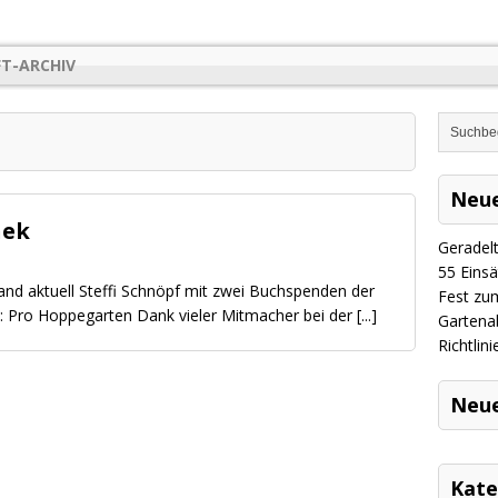
FT-ARCHIV
Neue
hek
Geradel
​55 Eins
and aktuell Steffi Schnöpf mit zwei Buchspenden der
Fest zu
 Pro Hoppegarten Dank vieler Mitmacher bei der
[...]
Gartenab
Richtlin
Neu
Kate