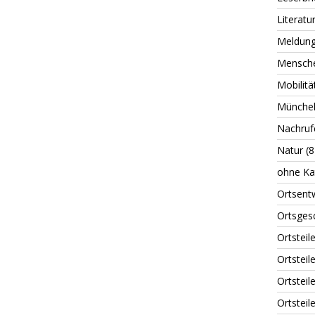
Literatu
Meldun
Mensch
Mobilitä
Münche
Nachruf
Natur
(8
ohne Ka
Ortsent
Ortsges
Ortsteil
Ortsteil
Ortstei
Ortsteil