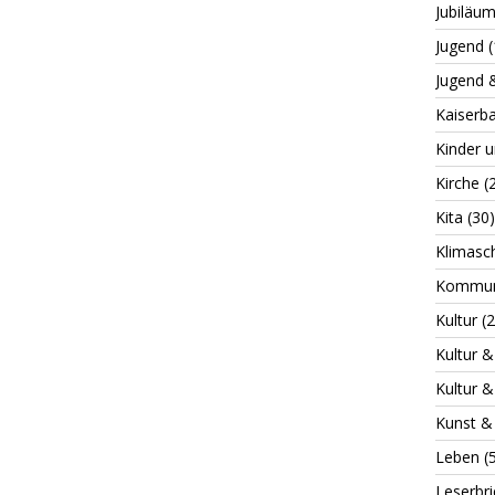
Jubiläu
Jugend
(
Jugend 
Kaiserb
Kinder 
Kirche
(2
Kita
(30)
Klimasc
Kommuna
Kultur
(2
Kultur &
Kultur &
Kunst & 
Leben
(
Leserbri