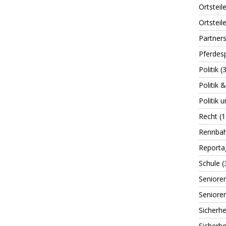
Ortsteil
Ortsteile
Partner
Pferdes
Politik
(3
Politik 
Politik 
Recht
(1
Rennba
Reporta
Schule
(
Seniore
Seniore
Sicherh
Sicherh