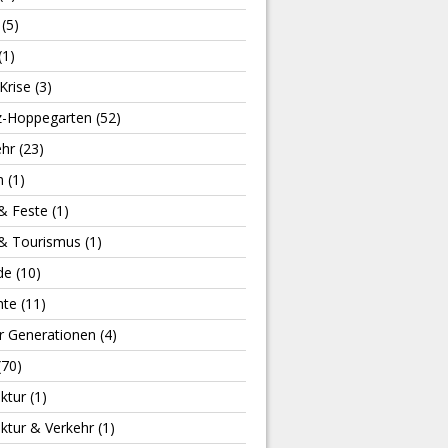
(5)
(1)
Krise
(3)
z-Hoppegarten
(52)
hr
(23)
n
(1)
 & Feste
(1)
 & Tourismus
(1)
de
(10)
hte
(11)
r Generationen
(4)
(70)
uktur
(1)
uktur & Verkehr
(1)