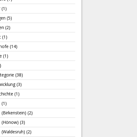
r
(1)
gen
(5)
en
(2)
t
(1)
hofe
(14)
e
(1)
)
tegorie
(38)
wicklung
(3)
chichte
(1)
e
(1)
e (Birkenstein)
(2)
le (Hönow)
(3)
e (Waldesruh)
(2)