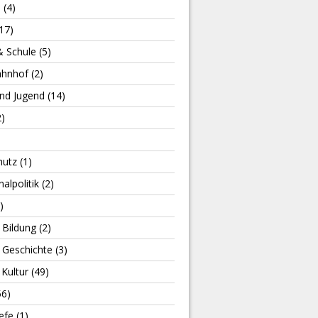
m
(4)
17)
& Schule
(5)
ahnhof
(2)
und Jugend
(14)
)
hutz
(1)
lpolitik
(2)
)
 Bildung
(2)
 Geschichte
(3)
Kultur
(49)
56)
efe
(1)