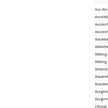
Aus den 
Ausstell
Auszeic
Auszeic
Bauarbe
Biblioth
Bildung
Bildung 
Birkenst
Blaulich
Branden
Bürgerh
Bürgerm
Chronik