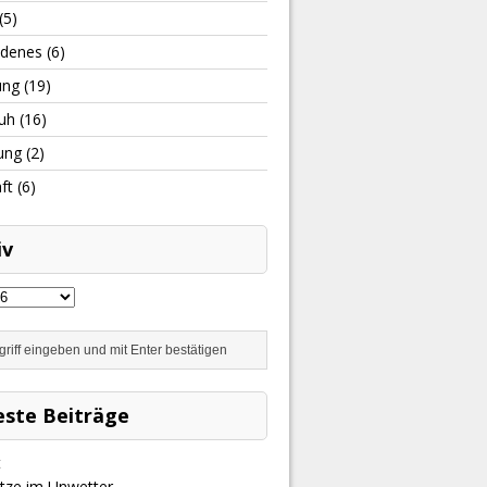
(5)
edenes
(6)
ung
(19)
uh
(16)
ung
(2)
ft
(6)
iv
ste Beiträge
t
ätze im Unwetter