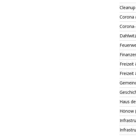
Cleanup
Corona
Corona-
Dahlwit
Feuerwe
Finanze
Freizeit
Freizeit
Gemein
Geschic
Haus de
Hönow
Infrastr
Infrastr