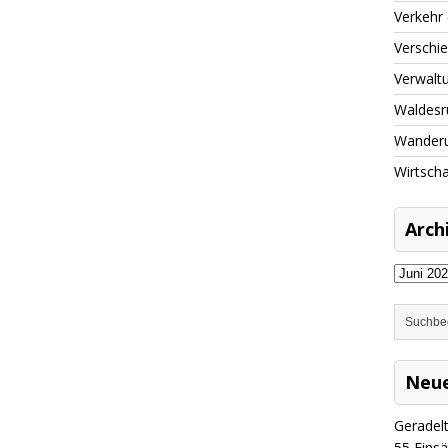
Verkehr
Verschi
Verwalt
Waldesr
Wander
Wirtscha
Arch
Neue
Geradel
​55 Eins