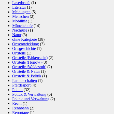
Leserbriefe
(1)
Literatur
(1)
Meldungen
(5)
Menschen
(2)
Mobilität
(1)
Münchehofe
(14)
Nachrufe
(1)
Natur
(8)
ohne Kategorie
(38)
Ortsentwicklung
(3)
Ortsgeschichte
(1)
Ortsteile
(1)
Ortsteile (Birkenstein)
(2)
Ortsteile (Hönow)
(3)
Ortsteile (Waldesruh)
(2)
Ortsteile & Natur
(1)
Ortsteile & Politik
(1)
Partnerschaften
(1)
Pferdesport
(4)
Politik
(32)
Politik & Verwaltung
(6)
Politik und Verwaltung
(2)
Recht
(1)
Rennbahn
(2)
Reportage
(1)