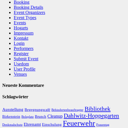
Booking
Booking Details
Event Organizers
Event Types
Events
Hogarts
Impressum
Kontakt
Login
Performers
Register
Submit Event
Usedom
User Profile
Venues
Neueste Kommentare
Schlagwörter
Bibliothek
Ausstellung
Begegnungscafé
Behindertenbeauftragter
Dahlwitz-Hoppegarten
Cleanup
Birkenstein
Brunch
Bolzplatz
Feuerwehr
Ehrenamt
Einschulung
Denkmalschutz
Frauentag