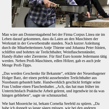
Man wäre am Donnerstagabend bei der Firma Corpus Linea nie im
Leben darauf gekommen, dass da Laien an den Maschinen der
Werkstatt in der Gewerbestraße standen. Nach kurzer Anleitung
durch die Mitarbeiterinnen Antje Thieme und Johanna Peter frästen,
schliffen und bohrten sie Teelichthalter, Weinflaschenständer,
Handy-Halter oder Ziersterne. Für fünf Euro konnte Jedermann tätig
werden. Neben Profi-Maschinen, edlen Hölzer, gab es auch jede
Menge Profi-Tipps.
„Das werden Geschenke für Bekannte“, erklärte der Neuenhagener
Holger Barz, der einen perfekt aussehenden Teelichthalter aus
Nussbaum gebastelt hatte. Handwerklich geschickt fertigte seine
Frau Undine einen Flaschenhalter. „Ach, das hat man früher im
Unterrichtsfach Praktische Arbeit gelernt, und irgendwie ist da was
hängen geblieben“, sagte sie schmunzelnd.
Wie hart Mooreiche ist, bekam Cornelia Seefeld zu spüren. „Da
habe ich doppelt so lange sägen müssen, wie bei den anderen