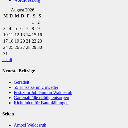
WordPress.org
August 2026
M
D
M
D
F
S
S
1
2
3
4
5
6
7
8
9
10
11
12
13
14
15
16
17
18
19
20
21
22
23
24
25
26
27
28
29
30
31
« Juli
Neueste Beiträge
Geradelt
​55 Einsätze im Unwetter
Fest zum Jubiläum in Waldesruh
Gartenabfälle richtig entsorgen
Richtlinien für Baumfällungen
Seiten
Ampel Waldesruh