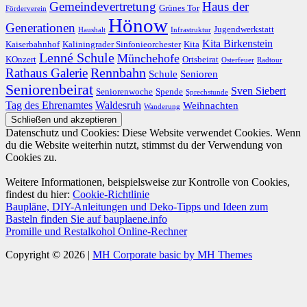
Gemeindevertretung
Haus der
Grünes Tor
Förderverein
Hönow
Generationen
Jugendwerkstatt
Haushalt
Infrastruktur
Kita Birkenstein
Kaiserbahnhof
Kaliningrader Sinfonieorchester
Kita
Lenné Schule
Münchehofe
KOnzert
Ortsbeirat
Osterfeuer
Radtour
Rathaus Galerie
Rennbahn
Schule
Senioren
Seniorenbeirat
Sven Siebert
Seniorenwoche
Spende
Sprechstunde
Tag des Ehrenamtes
Waldesruh
Weihnachten
Wanderung
Datenschutz und Cookies: Diese Website verwendet Cookies. Wenn
du die Website weiterhin nutzt, stimmst du der Verwendung von
Cookies zu.
Weitere Informationen, beispielsweise zur Kontrolle von Cookies,
findest du hier:
Cookie-Richtlinie
Baupläne, DIY-Anleitungen und Deko-Tipps und Ideen zum
Basteln finden Sie auf bauplaene.info
Promille und Restalkohol Online-Rechner
Copyright © 2026 |
MH Corporate basic by MH Themes