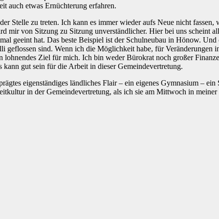
 Zeit auch etwas Ernüchterung erfahren.
 der Stelle zu treten. Ich kann es immer wieder aufs Neue nicht fassen, 
rd mir von Sitzung zu Sitzung unverständlicher. Hier bei uns scheint al
l geeint hat. Das beste Beispiel ist der Schulneubau in Hönow. Und es
lli geflossen sind. Wenn ich die Möglichkeit habe, für Veränderungen 
 lohnendes Ziel für mich. Ich bin weder Bürokrat noch großer Finanzex
 kann gut sein für die Arbeit in dieser Gemeindevertretung.
eprägtes eigenständiges ländliches Flair – ein eigenes Gymnasium – e
eitkultur in der Gemeindevertretung, als ich sie am Mittwoch in meiner 