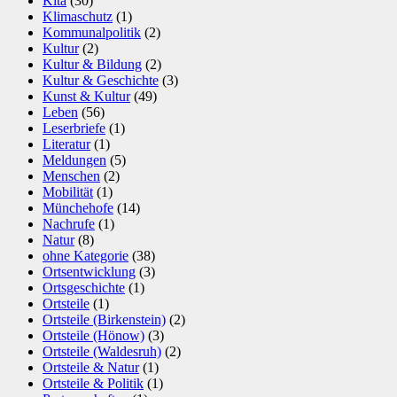
Kita
(30)
Klimaschutz
(1)
Kommunalpolitik
(2)
Kultur
(2)
Kultur & Bildung
(2)
Kultur & Geschichte
(3)
Kunst & Kultur
(49)
Leben
(56)
Leserbriefe
(1)
Literatur
(1)
Meldungen
(5)
Menschen
(2)
Mobilität
(1)
Münchehofe
(14)
Nachrufe
(1)
Natur
(8)
ohne Kategorie
(38)
Ortsentwicklung
(3)
Ortsgeschichte
(1)
Ortsteile
(1)
Ortsteile (Birkenstein)
(2)
Ortsteile (Hönow)
(3)
Ortsteile (Waldesruh)
(2)
Ortsteile & Natur
(1)
Ortsteile & Politik
(1)