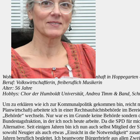
Woh
nhaft in Hoppegarten 
Beruf: Volkswirtschaftlerin, freiberuflich Musikerin
Alter: 56 Jahre
Hobbys: Chor der Humboldt Universität, Andrea Timm & Band, Schre
Um zu erklären wie ich zur Kommunalpolitik gekommen bin, reicht m
Planwirtschaft) arbeitete ich in einer Rechtsaufsichtsbehörde im Ber
„Behörde“ wechseln. Nur war es im Grunde keine Behörde sondern di
Bundestagsfraktion, in der ich noch heute arbeite. Da die SPD für mic
Alternative. Seit einigen Jahren bin ich nun auch selbst Mitglied d
sowohl Neugier als auch etwas „Einsicht in die Notwendigkeit“ zusamm
Jahren beruflich begleitet. Ich beantworte Bürgerbriefe aus allen Z