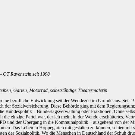
– OT Ravenstein seit 1998
iben, Garten, Motorrad, selbstständige Theatermalerin
eine berufliche Entwicklung seit der Wendezeit im Grunde aus. Seit 
eich der Sozialversicherung. Diese Behörde ging mit dem Regierungsumz
e Bundespolitik – Bundestagsverwaltung oder Fraktionen. Ohne selbst
h die einzige Partei war, der ich mein, in der Wende erschüttertes, Ver
er SPD und der Übergang in die Kommunalpolitik – ausgehend von der Mi
en. Das Leben in Hoppegarten mit gestalten zu können, schien mir sehr 
weigen der Sozialpolitik. Wo die Menschen in Deutschland der Schuh dr