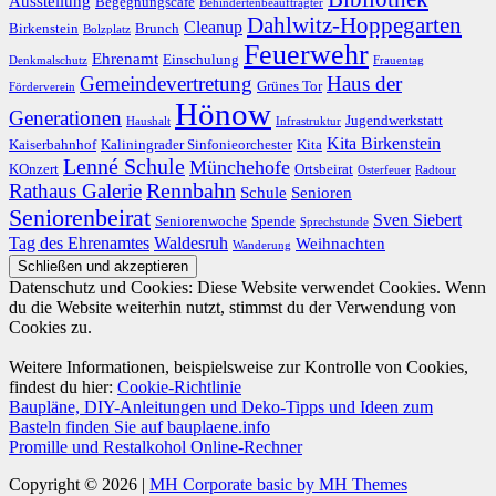
Ausstellung
Begegnungscafé
Behindertenbeauftragter
Dahlwitz-Hoppegarten
Cleanup
Birkenstein
Brunch
Bolzplatz
Feuerwehr
Ehrenamt
Einschulung
Denkmalschutz
Frauentag
Gemeindevertretung
Haus der
Grünes Tor
Förderverein
Hönow
Generationen
Jugendwerkstatt
Haushalt
Infrastruktur
Kita Birkenstein
Kaiserbahnhof
Kaliningrader Sinfonieorchester
Kita
Lenné Schule
Münchehofe
KOnzert
Ortsbeirat
Osterfeuer
Radtour
Rathaus Galerie
Rennbahn
Schule
Senioren
Seniorenbeirat
Sven Siebert
Seniorenwoche
Spende
Sprechstunde
Tag des Ehrenamtes
Waldesruh
Weihnachten
Wanderung
Datenschutz und Cookies: Diese Website verwendet Cookies. Wenn
du die Website weiterhin nutzt, stimmst du der Verwendung von
Cookies zu.
Weitere Informationen, beispielsweise zur Kontrolle von Cookies,
findest du hier:
Cookie-Richtlinie
Baupläne, DIY-Anleitungen und Deko-Tipps und Ideen zum
Basteln finden Sie auf bauplaene.info
Promille und Restalkohol Online-Rechner
Copyright © 2026 |
MH Corporate basic by MH Themes