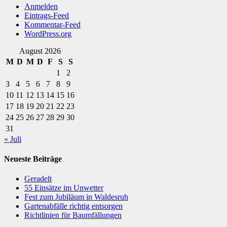
Anmelden
Eintrags-Feed
Kommentar-Feed
WordPress.org
August 2026
M
D
M
D
F
S
S
1
2
3
4
5
6
7
8
9
10
11
12
13
14
15
16
17
18
19
20
21
22
23
24
25
26
27
28
29
30
31
« Juli
Neueste Beiträge
Geradelt
​55 Einsätze im Unwetter
Fest zum Jubiläum in Waldesruh
Gartenabfälle richtig entsorgen
Richtlinien für Baumfällungen