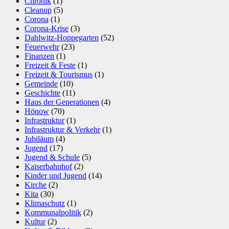
Chronik
(1)
Cleanup
(5)
Corona
(1)
Corona-Krise
(3)
Dahlwitz-Hoppegarten
(52)
Feuerwehr
(23)
Finanzen
(1)
Freizeit & Feste
(1)
Freizeit & Tourismus
(1)
Gemeinde
(10)
Geschichte
(11)
Haus der Generationen
(4)
Hönow
(70)
Infrastruktur
(1)
Infrastruktur & Verkehr
(1)
Jubiläum
(4)
Jugend
(17)
Jugend & Schule
(5)
Kaiserbahnhof
(2)
Kinder und Jugend
(14)
Kirche
(2)
Kita
(30)
Klimaschutz
(1)
Kommunalpolitik
(2)
Kultur
(2)