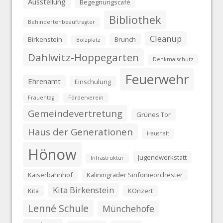
Ausstellung
Begegnungscafé
Bibliothek
Behindertenbeauftragter
Cleanup
Birkenstein
Brunch
Bolzplatz
Dahlwitz-Hoppegarten
Denkmalschutz
Feuerwehr
Ehrenamt
Einschulung
Frauentag
Förderverein
Gemeindevertretung
Grünes Tor
Haus der Generationen
Haushalt
Hönow
Jugendwerkstatt
Infrastruktur
Kaiserbahnhof
Kaliningrader Sinfonieorchester
Kita Birkenstein
Kita
KOnzert
Lenné Schule
Münchehofe