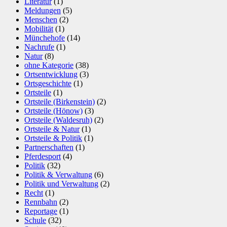
Literatur
(1)
Meldungen
(5)
Menschen
(2)
Mobilität
(1)
Münchehofe
(14)
Nachrufe
(1)
Natur
(8)
ohne Kategorie
(38)
Ortsentwicklung
(3)
Ortsgeschichte
(1)
Ortsteile
(1)
Ortsteile (Birkenstein)
(2)
Ortsteile (Hönow)
(3)
Ortsteile (Waldesruh)
(2)
Ortsteile & Natur
(1)
Ortsteile & Politik
(1)
Partnerschaften
(1)
Pferdesport
(4)
Politik
(32)
Politik & Verwaltung
(6)
Politik und Verwaltung
(2)
Recht
(1)
Rennbahn
(2)
Reportage
(1)
Schule
(32)