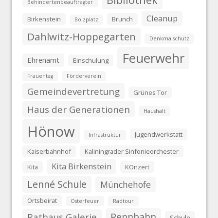
Behindertenbeauftragter
Cleanup
Birkenstein
Brunch
Bolzplatz
Dahlwitz-Hoppegarten
Denkmalschutz
Feuerwehr
Ehrenamt
Einschulung
Frauentag
Förderverein
Gemeindevertretung
Grünes Tor
Haus der Generationen
Haushalt
Hönow
Jugendwerkstatt
Infrastruktur
Kaiserbahnhof
Kaliningrader Sinfonieorchester
Kita Birkenstein
Kita
KOnzert
Lenné Schule
Münchehofe
Ortsbeirat
Osterfeuer
Radtour
Rennbahn
Rathaus Galerie
Schule