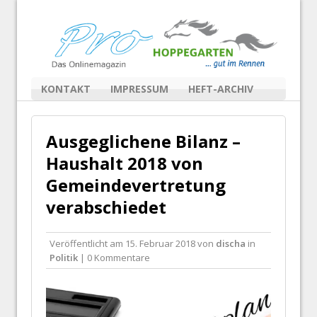
KONTAKT
IMPRESSUM
HEFT-ARCHIV
Ausgeglichene Bilanz –
Haushalt 2018 von
Gemeindevertretung
verabschiedet
Veröffentlicht am
15. Februar 2018
von
discha
in
Politik
| 0 Kommentare