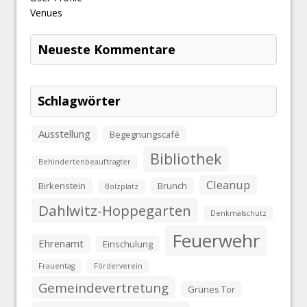
Venues
Neueste Kommentare
Schlagwörter
Ausstellung
Begegnungscafé
Bibliothek
Behindertenbeauftragter
Cleanup
Birkenstein
Brunch
Bolzplatz
Dahlwitz-Hoppegarten
Denkmalschutz
Feuerwehr
Ehrenamt
Einschulung
Frauentag
Förderverein
Gemeindevertretung
Grünes Tor