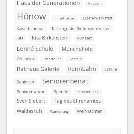
Haus der Generationen
Haushalt
Hönow
Jugendwerkstatt
Infrastruktur
Kaiserbahnhof
Kaliningrader Sinfonieorchester
Kita Birkenstein
Kita
KOnzert
Lenné Schule
Münchehofe
Ortsbeirat
Osterfeuer
Radtour
Rennbahn
Rathaus Galerie
Schule
Seniorenbeirat
Senioren
Seniorenwoche
Spende
Sprechstunde
Sven Siebert
Tag des Ehrenamtes
Waldesruh
Weihnachten
Wanderung