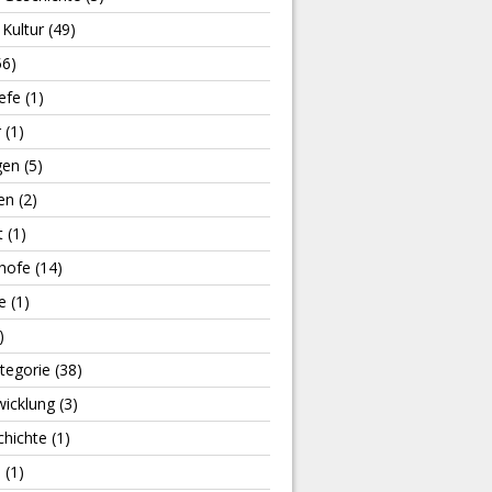
Kultur
(49)
56)
efe
(1)
r
(1)
gen
(5)
en
(2)
t
(1)
hofe
(14)
e
(1)
)
tegorie
(38)
wicklung
(3)
chichte
(1)
e
(1)