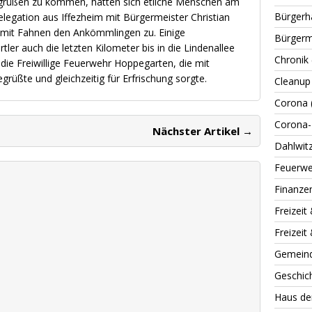
egrüßen zu kommen, hatten sich etliche Menschen am
Bürgerh
legation aus Iffezheim mit Bürgermeister Christian
e mit Fahnen den Ankömmlingen zu. Einige
Bürgerm
ler auch die letzten Kilometer bis in die Lindenallee
Chronik
die Freiwillige Feuerwehr Hoppegarten, die mit
rüßte und gleichzeitig für Erfrischung sorgte.
Cleanup
Corona
Corona-
Nächster Artikel →
Dahlwit
Feuerwe
Finanze
Freizeit
Freizeit
Gemein
Geschic
Haus de