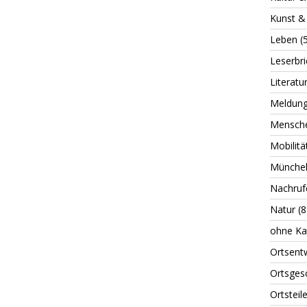
Kunst & 
Leben
(
Leserbri
Literatu
Meldun
Mensch
Mobilitä
Münche
Nachruf
Natur
(8
ohne Ka
Ortsent
Ortsges
Ortsteil