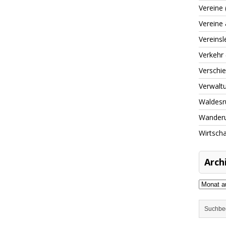
Vereine
Vereine 
Vereins
Verkehr
Verschi
Verwalt
Waldesr
Wander
Wirtscha
Arch