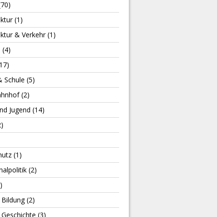
(70)
uktur
(1)
uktur & Verkehr
(1)
m
(4)
17)
& Schule
(5)
ahnhof
(2)
und Jugend
(14)
)
hutz
(1)
lpolitik
(2)
)
 Bildung
(2)
 Geschichte
(3)