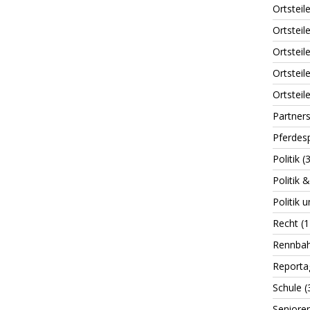
Ortsteil
Ortstei
Ortsteil
Ortsteil
Ortsteile
Partner
Pferdes
Politik
(3
Politik 
Politik 
Recht
(1
Rennba
Reporta
Schule
(
Seniore