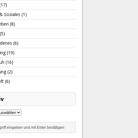
(17)
& Soziales
(1)
leben
(8)
(5)
edenes
(6)
ung
(19)
uh
(16)
ung
(2)
ft
(6)
iv