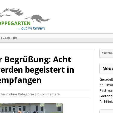
FT-ARCHIV
ur Begrüßung: Acht
werden begeistert in
Neue
empfangen
Geradel
​55 Eins
Fest zu
cha
in
ohne Kategorie
| 0 Kommentare
Gartenab
Richtlin