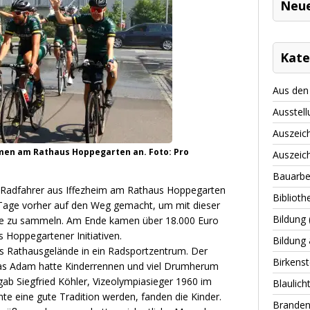
Neu
Kate
Aus den 
Ausstell
Auszeic
ommen am Rathaus Hoppegarten an. Foto: Pro
Auszeic
Bauarbe
Radfahrer aus Iffezheim am Rathaus Hoppegarten
Biblioth
 Tage vorher auf den Weg gemacht, um mit dieser
Bildung
kte zu sammeln. Am Ende kamen über 18.000 Euro
Hoppegartener Initiativen.
Bildung 
as Rathausgelände in ein Radsportzentrum. Der
Birkenst
s Adam hatte Kinderrennen und viel Drumherum
gab Siegfried Köhler, Vizeolympiasieger 1960 im
Blaulich
te eine gute Tradition werden, fanden die Kinder.
Branden