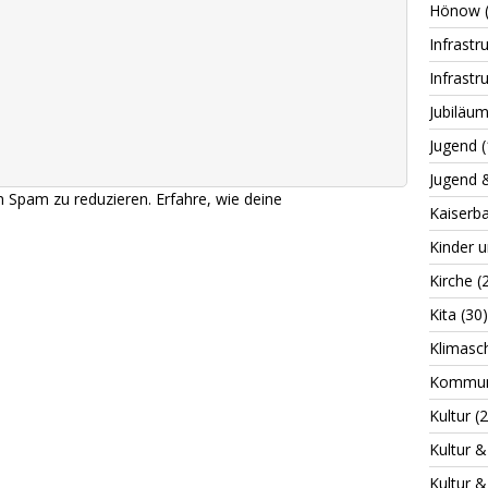
Hönow
Infrastr
Infrastr
Jubiläu
Jugend
(
Jugend 
m Spam zu reduzieren.
Erfahre, wie deine
Kaiserb
Kinder 
Kirche
(2
Kita
(30)
Klimasc
Kommuna
Kultur
(2
Kultur &
Kultur &