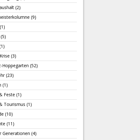
aushalt
(2)
eisterkolumne
(9)
(1)
(5)
(1)
Krise
(3)
z-Hoppegarten
(52)
hr
(23)
n
(1)
 & Feste
(1)
 & Tourismus
(1)
de
(10)
hte
(11)
r Generationen
(4)