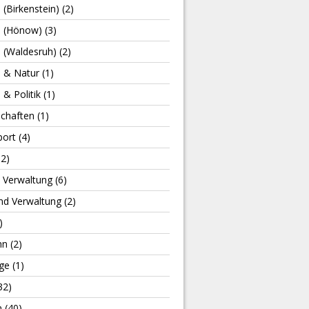
e (Birkenstein)
(2)
le (Hönow)
(3)
e (Waldesruh)
(2)
e & Natur
(1)
 & Politik
(1)
schaften
(1)
port
(4)
2)
& Verwaltung
(6)
und Verwaltung
(2)
)
hn
(2)
ge
(1)
32)
n
(40)