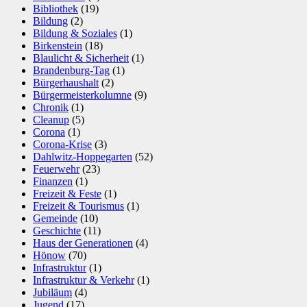
Bibliothek
(19)
Bildung
(2)
Bildung & Soziales
(1)
Birkenstein
(18)
Blaulicht & Sicherheit
(1)
Brandenburg-Tag
(1)
Bürgerhaushalt
(2)
Bürgermeisterkolumne
(9)
Chronik
(1)
Cleanup
(5)
Corona
(1)
Corona-Krise
(3)
Dahlwitz-Hoppegarten
(52)
Feuerwehr
(23)
Finanzen
(1)
Freizeit & Feste
(1)
Freizeit & Tourismus
(1)
Gemeinde
(10)
Geschichte
(11)
Haus der Generationen
(4)
Hönow
(70)
Infrastruktur
(1)
Infrastruktur & Verkehr
(1)
Jubiläum
(4)
Jugend
(17)