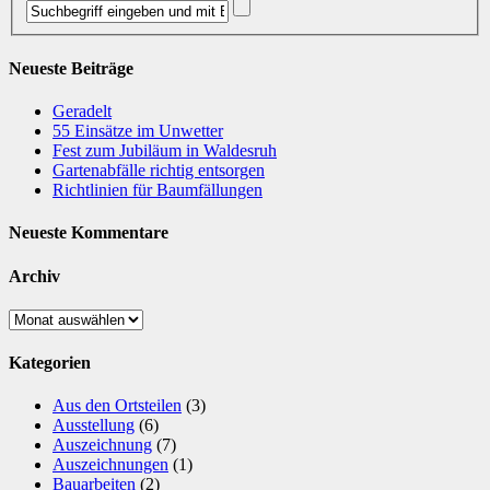
Neueste Beiträge
Geradelt
​55 Einsätze im Unwetter
Fest zum Jubiläum in Waldesruh
Gartenabfälle richtig entsorgen
Richtlinien für Baumfällungen
Neueste Kommentare
Archiv
Archiv
Kategorien
Aus den Ortsteilen
(3)
Ausstellung
(6)
Auszeichnung
(7)
Auszeichnungen
(1)
Bauarbeiten
(2)