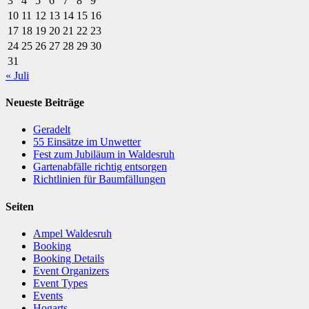
3
4
5
6
7
8
9
10
11
12
13
14
15
16
17
18
19
20
21
22
23
24
25
26
27
28
29
30
31
« Juli
Neueste Beiträge
Geradelt
​55 Einsätze im Unwetter
Fest zum Jubiläum in Waldesruh
Gartenabfälle richtig entsorgen
Richtlinien für Baumfällungen
Seiten
Ampel Waldesruh
Booking
Booking Details
Event Organizers
Event Types
Events
Hogarts