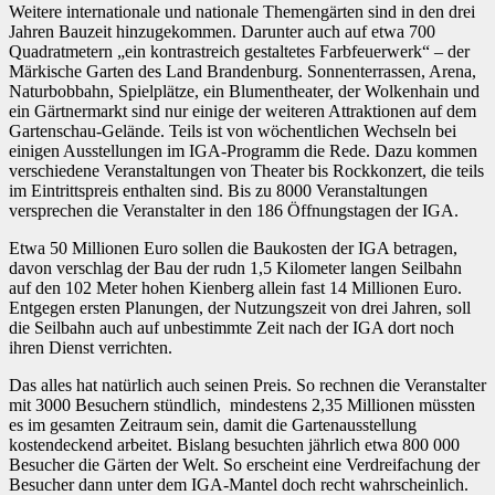
Weitere internationale und nationale Themengärten sind in den drei
Jahren Bauzeit hinzugekommen. Darunter auch auf etwa 700
Quadratmetern „ein kontrastreich gestaltetes Farbfeuerwerk“ – der
Märkische Garten des Land Brandenburg. Sonnenterrassen, Arena,
Naturbobbahn, Spielplätze, ein Blumentheater, der Wolkenhain und
ein Gärtnermarkt sind nur einige der weiteren Attraktionen auf dem
Gartenschau-Gelände. Teils ist von wöchentlichen Wechseln bei
einigen Ausstellungen im IGA-Programm die Rede. Dazu kommen
verschiedene Veranstaltungen von Theater bis Rockkonzert, die teils
im Eintrittspreis enthalten sind. Bis zu 8000 Veranstaltungen
versprechen die Veranstalter in den 186 Öffnungstagen der IGA.
Etwa 50 Millionen Euro sollen die Baukosten der IGA betragen,
davon verschlag der Bau der rudn 1,5 Kilometer langen Seilbahn
auf den 102 Meter hohen Kienberg allein fast 14 Millionen Euro.
Entgegen ersten Planungen, der Nutzungszeit von drei Jahren, soll
die Seilbahn auch auf unbestimmte Zeit nach der IGA dort noch
ihren Dienst verrichten.
Das alles hat natürlich auch seinen Preis. So rechnen die Veranstalter
mit 3000 Besuchern stündlich, mindestens 2,35 Millionen müssten
es im gesamten Zeitraum sein, damit die Gartenausstellung
kostendeckend arbeitet. Bislang besuchten jährlich etwa 800 000
Besucher die Gärten der Welt. So erscheint eine Verdreifachung der
Besucher dann unter dem IGA-Mantel doch recht wahrscheinlich.