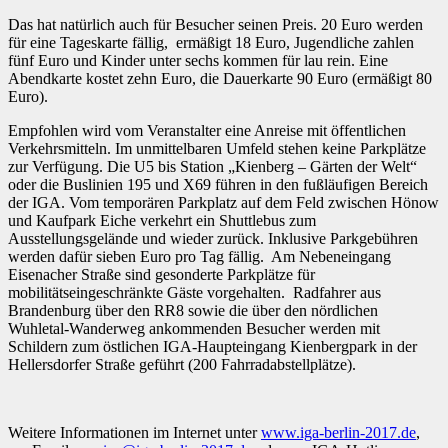
Das hat natürlich auch für Besucher seinen Preis. 20 Euro werden
für eine Tageskarte fällig, ermäßigt 18 Euro, Jugendliche zahlen
fünf Euro und Kinder unter sechs kommen für lau rein. Eine
Abendkarte kostet zehn Euro, die Dauerkarte 90 Euro (ermäßigt 80
Euro).
Empfohlen wird vom Veranstalter eine Anreise mit öffentlichen
Verkehrsmitteln. Im unmittelbaren Umfeld stehen keine Parkplätze
zur Verfügung. Die U5 bis Station „Kienberg – Gärten der Welt“
oder die Buslinien 195 und X69 führen in den fußläufigen Bereich
der IGA. Vom temporären Parkplatz auf dem Feld zwischen Hönow
und Kaufpark Eiche verkehrt ein Shuttlebus zum
Ausstellungsgelände und wieder zurück. Inklusive Parkgebühren
werden dafür sieben Euro pro Tag fällig. Am Nebeneingang
Eisenacher Straße sind gesonderte Parkplätze für
mobilitätseingeschränkte Gäste vorgehalten. Radfahrer aus
Brandenburg über den RR8 sowie die über den nördlichen
Wuhletal-Wanderweg ankommenden Besucher werden mit
Schildern zum östlichen IGA-Haupteingang Kienbergpark in der
Hellersdorfer Straße geführt (200 Fahrradabstellplätze).
Weitere Informationen im Internet unter
www.iga-berlin-2017.de
,