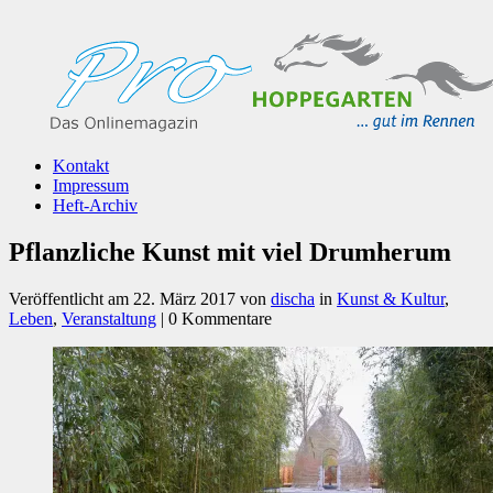
Kontakt
Impressum
Heft-Archiv
Pflanzliche Kunst mit viel Drumherum
Veröffentlicht am
22. März 2017
von
discha
in
Kunst & Kultur
,
Leben
,
Veranstaltung
| 0 Kommentare