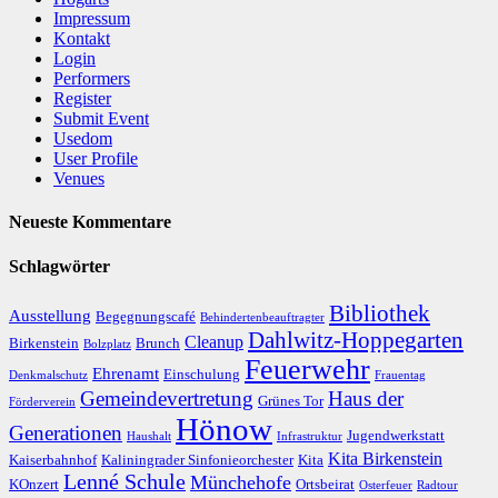
Impressum
Kontakt
Login
Performers
Register
Submit Event
Usedom
User Profile
Venues
Neueste Kommentare
Schlagwörter
Bibliothek
Ausstellung
Begegnungscafé
Behindertenbeauftragter
Dahlwitz-Hoppegarten
Cleanup
Birkenstein
Brunch
Bolzplatz
Feuerwehr
Ehrenamt
Einschulung
Denkmalschutz
Frauentag
Gemeindevertretung
Haus der
Grünes Tor
Förderverein
Hönow
Generationen
Jugendwerkstatt
Haushalt
Infrastruktur
Kita Birkenstein
Kaiserbahnhof
Kaliningrader Sinfonieorchester
Kita
Lenné Schule
Münchehofe
KOnzert
Ortsbeirat
Osterfeuer
Radtour